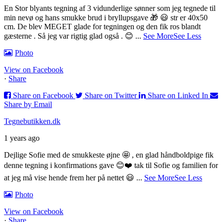
En Stor blyants tegning af 3 vidunderlige sønner som jeg tegnede til
min nevø og hans smukke brud i bryllupsgave 🎁 😃 str er 40x50
cm. De blev MEGET glade for tegningen og den fik ros blandt
gæsterne . Så jeg var rigtig glad også . 😊
...
See More
See Less
Photo
View on Facebook
·
Share
Share on Facebook
Share on Twitter
Share on Linked In
Share by Email
Tegnebutikken.dk
1 years ago
Dejlige Sofie med de smukkeste øjne 🤩 , en glad håndboldpige fik
denne tegning i konfirmations gave 😊❤️ tak til Sofie og familien for
at jeg må vise hende frem her på nettet 😃
...
See More
See Less
Photo
View on Facebook
·
Share