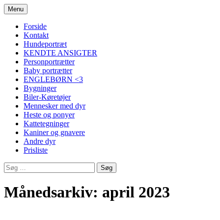
Hop
Menu
til
indhold
Forside
Kontakt
Hundeportræt
KENDTE ANSIGTER
Personportrætter
Baby portrætter
ENGLEBØRN <3
Bygninger
Biler-Køretøjer
Mennesker med dyr
Heste og ponyer
Kattetegninger
Kaniner og gnavere
Andre dyr
Prisliste
Søg
efter:
Månedsarkiv: april 2023