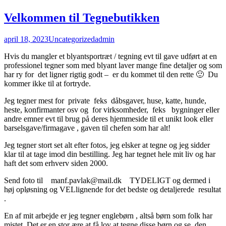
Velkommen til Tegnebutikken
april 18, 2023
Uncategorized
admin
Hvis du mangler et blyantsportræt / tegning evt til gave udført at en
professionel tegner som med blyant laver mange fine detaljer og som
har ry for det ligner rigtig godt – er du kommet til den rette 🙂 Du
kommer ikke til at fortryde.
Jeg tegner mest for private feks dåbsgaver, huse, katte, hunde,
heste, konfirmanter osv og for virksomheder, feks bygninger eller
andre emner evt til brug på deres hjemmeside til et unikt look eller
barselsgave/firmagave , gaven til chefen som har alt!
Jeg tegner stort set alt efter fotos, jeg elsker at tegne og jeg sidder
klar til at tage imod din bestilling. Jeg har tegnet hele mit liv og har
haft det som erhverv siden 2000.
Send foto til manf.pavlak@mail.dk TYDELIGT og dermed i
høj opløsning og VELlignende for det bedste og detaljerede resultat
.
En af mit arbejde er jeg tegner englebørn , altså børn som folk har
mistet. Det er en stor ære at få lov at tegne disse børn og se den