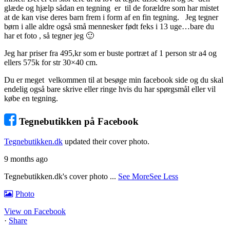
glæde og hjælp sådan en tegning er til de forældre som har mistet
at de kan vise deres barn frem i form af en fin tegning. Jeg tegner
børn i alle aldre også små mennesker født feks i 13 uge…bare du
har et foto , så tegner jeg 🙂
Jeg har priser fra 495,kr som er buste portræt af 1 person str a4 og
ellers 575k for str 30×40 cm.
Du er meget velkommen til at besøge min facebook side og du skal
endelig også bare skrive eller ringe hvis du har spørgsmål eller vil
købe en tegning.
Tegnebutikken på Facebook
Tegnebutikken.dk
updated their cover photo.
9 months ago
Tegnebutikken.dk's cover photo
...
See More
See Less
Photo
View on Facebook
·
Share