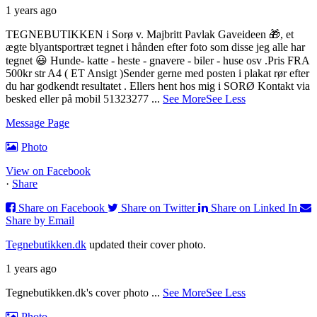
1 years ago
TEGNEBUTIKKEN i Sorø v. Majbritt Pavlak
Gaveideen 🎁, et
ægte blyantsportræt tegnet i hånden efter foto som disse jeg alle har
tegnet 😃
Hunde- katte - heste - gnavere - biler - huse osv .
Pris FRA
500kr str A4 ( ET Ansigt )
Sender gerne med posten i plakat rør efter
du har godkendt resultatet . Ellers hent hos mig i SORØ
Kontakt via
besked eller på mobil 51323277
...
See More
See Less
Message Page
Photo
View on Facebook
·
Share
Share on Facebook
Share on Twitter
Share on Linked In
Share by Email
Tegnebutikken.dk
updated their cover photo.
1 years ago
Tegnebutikken.dk's cover photo
...
See More
See Less
Photo