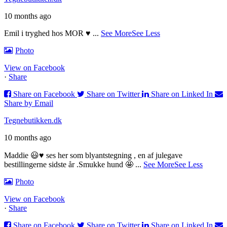
10 months ago
Emil i tryghed hos MOR ♥️
...
See More
See Less
Photo
View on Facebook
·
Share
Share on Facebook
Share on Twitter
Share on Linked In
Share by Email
Tegnebutikken.dk
10 months ago
Maddie 😃♥️ ses her som blyantstegning , en af julegave
bestillingerne sidste år .
Smukke hund 🤩
...
See More
See Less
Photo
View on Facebook
·
Share
Share on Facebook
Share on Twitter
Share on Linked In