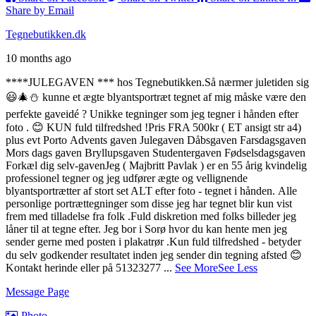
Share by Email
Tegnebutikken.dk
10 months ago
****JULEGAVEN *** hos Tegnebutikken.
Så nærmer juletiden sig
😃🎄⛄️
kunne et ægte blyantsportræt tegnet af mig måske være den
perfekte gaveidé ?
Unikke tegninger som jeg tegner i hånden efter
foto . 😊 KUN fuld tilfredshed !
Pris FRA 500kr ( ET ansigt str a4)
plus evt Porto
Advents gaven
Julegaven
Dåbsgaven
Farsdagsgaven
Mors dags gaven
Bryllupsgaven
Studentergaven
Fødselsdagsgaven
Forkæl dig selv-gaven
Jeg ( Majbritt Pavlak ) er en 55 årig kvindelig
professionel tegner og jeg udfører ægte og vellignende
blyantsportrætter af stort set ALT efter foto - tegnet i hånden.
Alle
personlige portrættegninger som disse jeg har tegnet blir kun vist
frem med tilladelse fra folk .
Fuld diskretion med folks billeder jeg
låner til at tegne efter.
Jeg bor i Sorø hvor du kan hente men jeg
sender gerne med posten i plakatrør .
Kun fuld tilfredshed - betyder
du selv godkender resultatet inden jeg sender din tegning afsted 😊
Kontakt herinde eller på 51323277
...
See More
See Less
Message Page
Photo