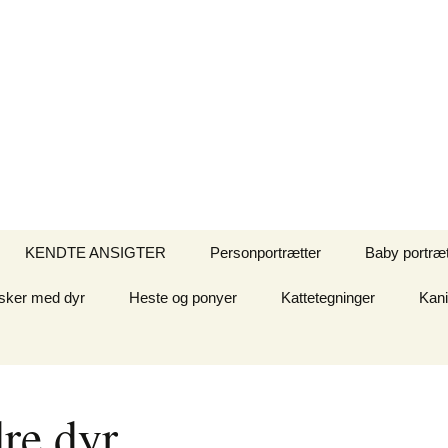
KENDTE ANSIGTER
Personportrætter
Baby portræt
ker med dyr
Heste og ponyer
Kattetegninger
Kani
re dyr