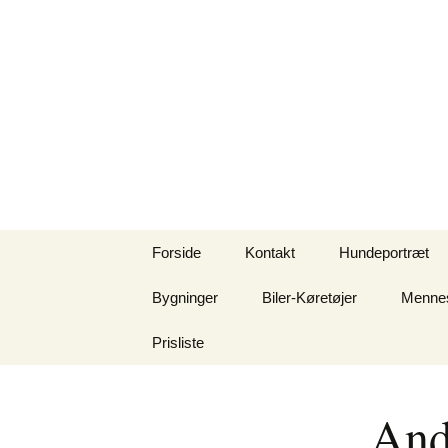
Hop
Forside
Kontakt
Hundeportræt
til
indhold
Bygninger
Biler-Køretøjer
Mennes
Prisliste
And