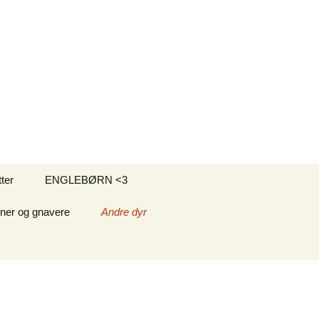
Søg
ter
ENGLEBØRN <3
efter:
ner og gnavere
Andre dyr